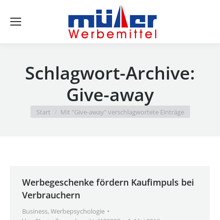
Se
Schlagwort-Archive:
Give-away
Sie befinden sich hier:
Start
Mit "Give-away" verschlagwortete Einträge
Werbegeschenke fördern Kaufimpuls bei
Verbrauchern
Business
,
Werbepsychologie