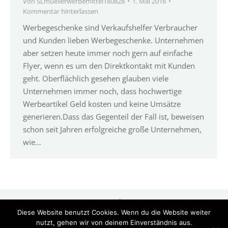
Von
SLmuellerwerbemittel180828
1. Mai 2016
Kommentar hinterlassen
Werbegeschenke sind Verkaufshelfer Verbraucher
und Kunden lieben Werbegeschenke. Unternehmen
aber setzen heute immer noch gern auf einfache
Flyer, wenn es um den Direktkontakt mit Kunden
geht. Oberflächlich gesehen glauben viele
Unternehmen immer noch, dass hochwertige
Werbeartikel Geld kosten und keine Umsätze
generieren.Dass das Gegenteil der Fall ist, beweisen
schon seit Jahren erfolgreiche große Unternehmen,
wie…
Diese Website benutzt Cookies. Wenn du die Website weiter
nutzt, gehen wir von deinem Einverständnis aus.