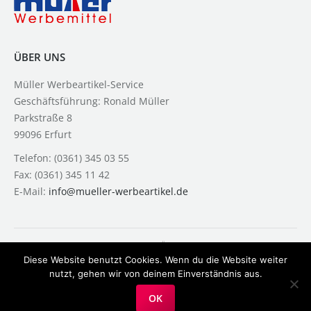
ÜBER UNS
Müller Werbeartikel-Service
Geschäftsführung: Ronald Müller
Parkstraße 8
99096 Erfurt
Telefon: (0361) 345 03 55
Fax: (0361) 345 11 42
E-Mail:
info@mueller-werbeartikel.de
Diese Website benutzt Cookies. Wenn du die Website weiter
nutzt, gehen wir von deinem Einverständnis aus.
© Ronald Müller 2026 | Design: www.lindner-design.de
OK
FooterMenue